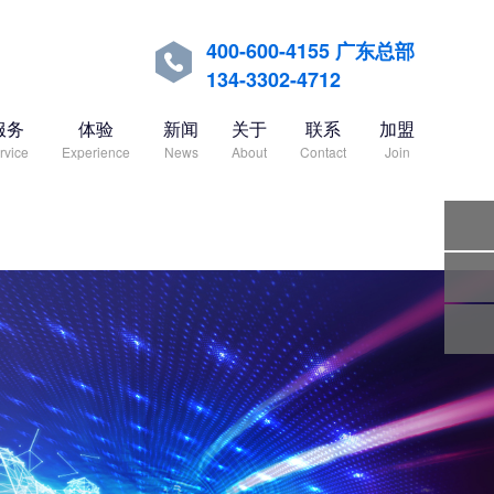
400-600-4155 广东总部

134-3302-4712
服务
体验
新闻
关于
联系
加盟
rvice
Experience
News
About
Contact
Join
关注
微信
在线
客服
服务
热线
回到
顶部