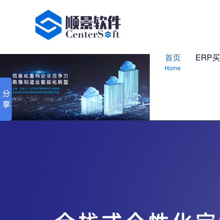
首页
ERP
Home