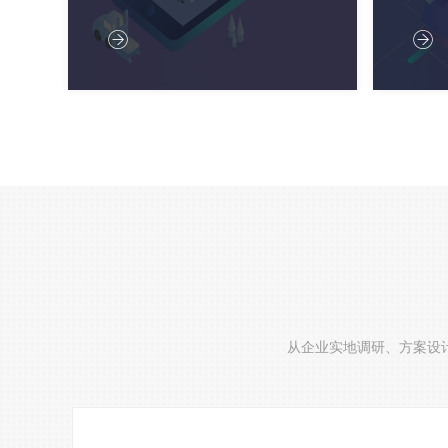
国）
通过


算，
细计
从企业实地调研、方案设