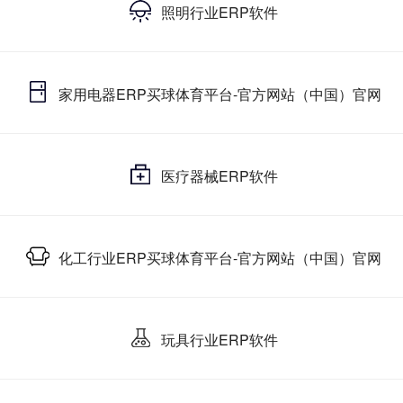
照明行业ERP软件
家用电器ERP买球体育平台-官方网站（中国）官网
医疗器械ERP软件
化工行业ERP买球体育平台-官方网站（中国）官网
玩具行业ERP软件