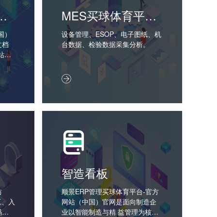
台-
MES买球体育平台-
）
官方网站（中国）
国）
设备管理、ESOP、电子图纸、机
文档
台数据、检验数据采集分析。
官网
站
体育
结

D3D
智造看板
防
顺景ERP管理买球体育平台-官方
工、入
网站（中国）官网是面向制造企
码追
业以智能制造与精 益管理为核心